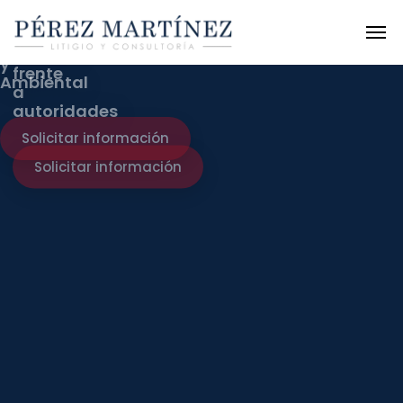
Contratación
Pública,
Sanitario
y
Ambiental
Solicitar información