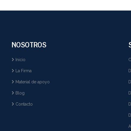
NOSOTROS
Inicio
C
La Firma
D
Material de apoyo
D
Blog
D
Contacto
D
D
A