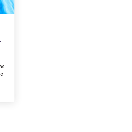
r
ás
no
]