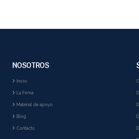
NOSOTROS
Inicio
C
La Firma
D
Material de apoyo
D
Blog
D
Contacto
D