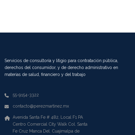
Servicios de consultoría y litigio para contratación pública,
derechos del consumidor, y de derecho administrativo en
materias de salud, financiero y del trabajo
55-9154-3322
contacto@perezmartinez.mx
Avenida Santa Fe # 482, Local F1 PA
Centro Comercial City Walk Col. Santa
Fe Cruz Manca Del. Cuajimalpa de