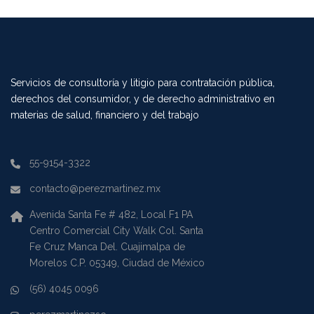
Servicios de consultoría y litigio para contratación pública,
derechos del consumidor, y de derecho administrativo en
materias de salud, financiero y del trabajo
55-9154-3322
contacto@perezmartinez.mx
Avenida Santa Fe # 482, Local F1 PA
Centro Comercial City Walk Col. Santa
Fe Cruz Manca Del. Cuajimalpa de
Morelos C.P. 05349, Ciudad de México
(56) 4045 0096