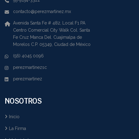
55-9154-3322
contacto@perezmartinez.mx
Avenida Santa Fe # 482, Local F1 PA
Centro Comercial City Walk Col. Santa
Fe Cruz Manca Del. Cuajimalpa de
Morelos C.P. 05349, Ciudad de México
(56) 4045 0096
perezmartinezsc
perezmartinez
NOSOTROS
Inicio
La Firma