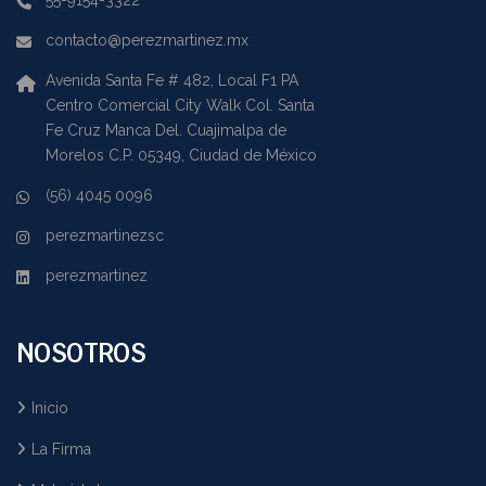
55-9154-3322
contacto@perezmartinez.mx
Avenida Santa Fe # 482, Local F1 PA
Centro Comercial City Walk Col. Santa
Fe Cruz Manca Del. Cuajimalpa de
Morelos C.P. 05349, Ciudad de México
(56) 4045 0096
perezmartinezsc
perezmartinez
NOSOTROS
Inicio
La Firma