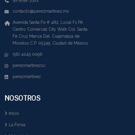
55-9154-3322
contacto@perezmartinez.mx
Avenida Santa Fe # 482, Local F1 PA
Centro Comercial City Walk Col. Santa
Fe Cruz Manca Del. Cuajimalpa de
Morelos C.P. 05349, Ciudad de México
(56) 4045 0096
perezmartinezsc
perezmartinez
NOSOTROS
Inicio
La Firma