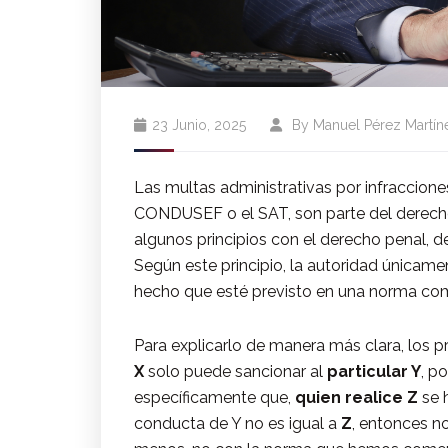
23 Junio, 2025
By
Manuel Pérez Martín
Las multas administrativas por infraccion
CONDUSEF o el SAT, son parte del derech
algunos principios con el derecho penal, de
Según este principio, la autoridad únicam
hecho que esté previsto en una norma com
Para explicarlo de manera más clara, los pro
X
solo puede sancionar al
particular Y
, po
específicamente que,
quien realice Z
se h
conducta de Y no es igual a
Z
, entonces n