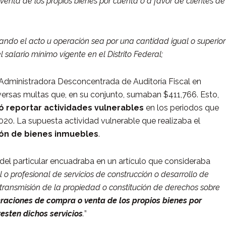
enta de los propios bienes por cuenta o a favor de clientes de
ando el acto u operación sea por una cantidad igual o superior
l salario mínimo vigente en el Distrito Federal;
a Administradora Desconcentrada de Auditoría Fiscal en
iversas multas que, en su conjunto, sumaban $411,766. Esto,
ió reportar actividades vulnerables
en los periodos que
2020. La supuesta actividad vulnerable que realizaba el
ón de bienes inmuebles
.
d del particular encuadraba en un artículo que consideraba
 o profesional de servicios de construcción o desarrollo de
transmisión de la propiedad o constitución de derechos sobre
eraciones de compra o venta de los propios bienes por
esten dichos servicios
.
”