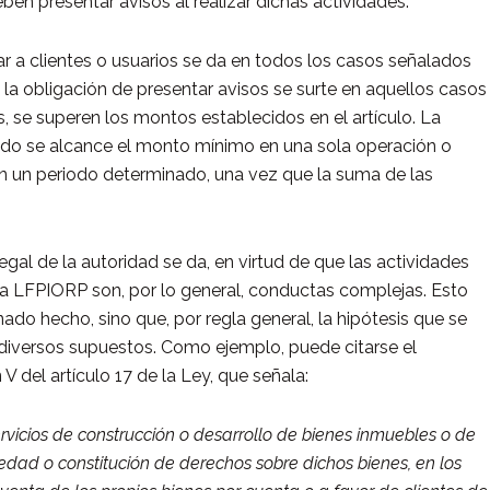
ben presentar avisos al realizar dichas actividades.
icar a clientes o usuarios se da en todos los casos señalados
 la obligación de presentar avisos se surte en aquellos casos
as, se superen los montos establecidos en el artículo. La
ndo se alcance el monto mínimo en una sola operación o
en un periodo determinado, una vez que la suma de las
legal de la autoridad se da, en virtud de que las actividades
e la LFPIORP son, por lo general, conductas complejas. Esto
ado hecho, sino que, por regla general, la hipótesis que se
 diversos supuestos. Como ejemplo, puede citarse el
V del artículo 17 de la Ley, que señala:
ervicios de construcción o desarrollo de bienes inmuebles o de
iedad o constitución de derechos sobre dichos bienes, en los