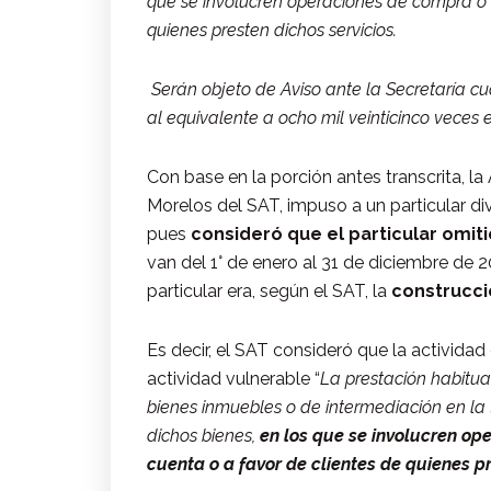
que se involucren operaciones de compra o v
quienes presten dichos servicios.
Serán objeto de Aviso ante la Secretaría cu
al equivalente a ocho mil veinticinco veces e
Con base en la porción antes transcrita, l
Morelos del SAT, impuso a un particular d
pues
consideró que el particular omit
van del 1° de enero al 31 de diciembre de 
particular era, según el SAT, la
construcci
Es decir, el SAT consideró que la activida
actividad vulnerable “
La prestación habitual
bienes inmuebles o de intermediación en la 
dichos bienes,
en los que se involucren op
cuenta o a favor de clientes de quienes pr